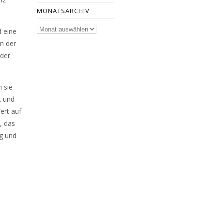
MONATSARCHIV
Monatsarchiv
d eine
en der
 der
 sie
t und
ert auf
, das
ng und