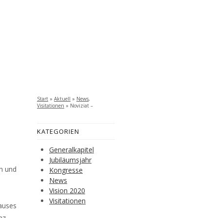
Start
»
Aktuell
»
News
,
Visitationen
»
Noviziat –
Formationsgemeinschaft
KATEGORIEN
Generalkapitel
Jubiläumsjahr
in und
Kongresse
News
Vision 2020
Visitationen
auses
nz