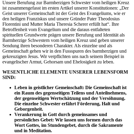
Unsere Berufung zur Barmherzigen Schwester vom heiligen Kreuz
ist zusammengefasst im ersten Artikel unserer Konstitutionen: „Der
Geist unserer Gemeinschaft ist der Geist des Evangeliums, wie er
den heiligen Franziskus und unsere Gründer Pater Theodosius
Florentini und Mutter Maria Theresia Scherer erfüllt hat“. Ihre
Betroffenheit vom Evangelium und die daraus entfalteten
spirituellen Grundwerte prägen unsere Berufung und Identität als
Barmherzige Schwestern vom heiligen Kreuz und geben unserer
Sendung ihren besonderen Charakter. Als einzelne und als
Gemeinschaft gehen wir in den Fussspuren des barmherzigen und
gekreuzigten Jesus. Wir verpflichten uns nach seinem Beispiel in
evangelischer Armut, Gehorsam und Ehelosigkeit zu leben.
WESENTLICHE ELEMENTE UNSERER LEBENSFORM
SIND:
Leben in geistlicher Gemeinschaft: Die Gemeinschaft ist
ein Raum des gegenseitigen Teilens und Anteilnehmens,
der gegenseitigen Wertschätzung und der Versöhnung.
Die einzelne Schwester erfährt Förderung, Halt und
Geborgenheit.
Verankerung in Gott durch gemeinsames und
persönliches Gebet: Wir lassen uns formen durch das
Wort Gottes, im Stundengebet, durch die Sakramente
und in Meditation.