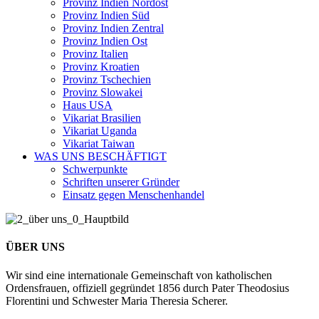
Provinz Indien Nordost
Provinz Indien Süd
Provinz Indien Zentral
Provinz Indien Ost
Provinz Italien
Provinz Kroatien
Provinz Tschechien
Provinz Slowakei
Haus USA
Vikariat Brasilien
Vikariat Uganda
Vikariat Taiwan
WAS UNS BESCHÄFTIGT
Schwerpunkte
Schriften unserer Gründer
Einsatz gegen Menschenhandel
ÜBER UNS
Wir sind eine internationale Gemeinschaft von katholischen
Ordensfrauen, offiziell gegründet 1856 durch Pater Theodosius
Florentini und Schwester Maria Theresia Scherer.