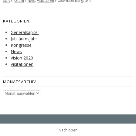
Start
»
Aktuell
»
News
,
Visitationen
»
Governador Mangabeira
KATEGORIEN
Generalkapitel
Jubiläumsjahr
Kongresse
News
Vision 2020
Visitationen
MONATSARCHIV
Monatsarchiv
Nach oben