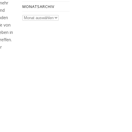
 mehr
MONATSARCHIV
und
Monatsarchiv
nden
fe von
eben in
reffen.
r