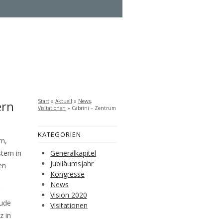
Start
»
Aktuell
»
News
,
ern
Visitationen
»
Cabrini – Zentrum
Offenstetten, Bayern
KATEGORIEN
rn,
tern in
Generalkapitel
Jubiläumsjahr
en
Kongresse
News
Vision 2020
eude
Visitationen
z in