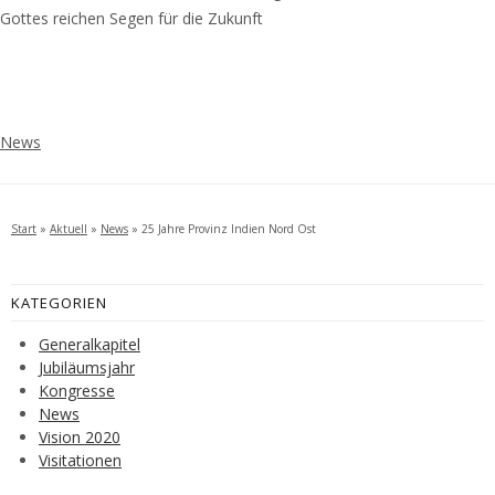
Gottes reichen Segen für die Zukunft
News
Start
»
Aktuell
»
News
»
25 Jahre Provinz Indien Nord Ost
KATEGORIEN
Generalkapitel
Jubiläumsjahr
Kongresse
News
Vision 2020
Visitationen