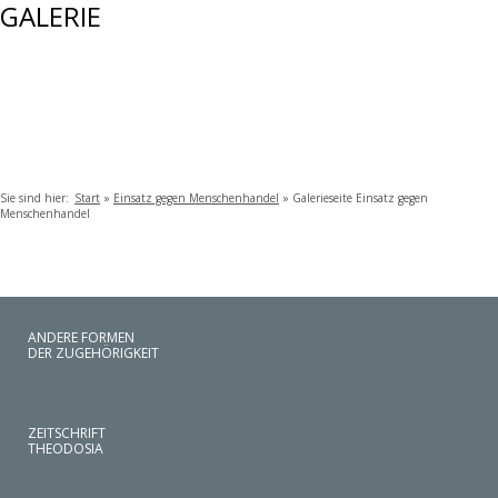
GALERIE
Sie sind hier:
Start
»
Einsatz gegen Menschenhandel
»
Galerieseite Einsatz gegen
Menschenhandel
ANDERE FORMEN
DER ZUGEHÖRIGKEIT
ZEITSCHRIFT
THEODOSIA