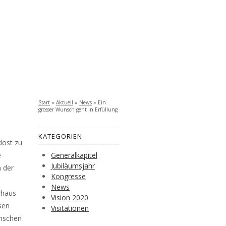
Start
»
Aktuell
»
News
»
Ein
grosser Wunsch geht in Erfüllung
KATEGORIEN
dost zu
e
Generalkapitel
Jubiläumsjahr
 der
Kongresse
News
rhaus
Vision 2020
sen
Visitationen
ünschen