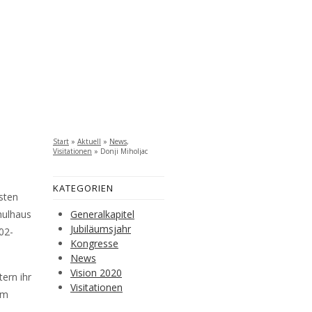
Start
»
Aktuell
»
News
,
Visitationen
»
Donji Miholjac
(26.-27.April)
KATEGORIEN
sten
hulhaus
Generalkapitel
Jubiläumsjahr
02-
Kongresse
News
Vision 2020
ern ihr
Visitationen
im