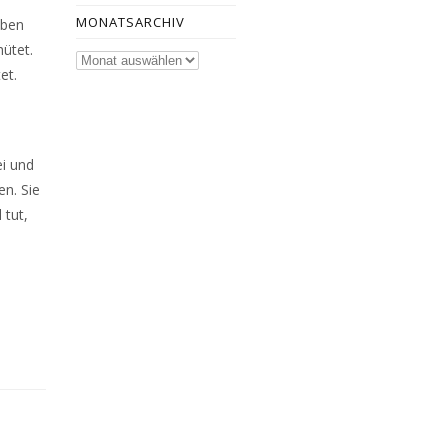
MONATSARCHIV
eben
ütet.
Monatsarchiv
et.
ei und
n. Sie
 tut,