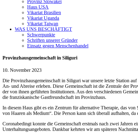
Provinz Slowakei
Haus USA
Vikariat Brasilien
Vikariat Uganda
Vikariat Taiwan
WAS UNS BESCHÄFTIGT
Schwerpunkte
Schriften unserer Gründer
Einsatz gegen Menschenhandel
Provinzhausgemeinschaft in Siliguri
10. November 2023
Die Provinzhausgemeinschaft in Siliguri war unsere letzte Station auf
An- und Abreise erleben. Diese Gemeinschaft ist die Zentrale der P
der von ihnen geführten Institutionen. Aus den verschiedenen Gemein
die franziskanische Gastfreundschaft im Provinzhaus.
In diesem Haus gibt es ein Zentrum für alternative Therapie, das vo
von Haaren als Medium“. Die Person kann sich überall aufhalten, da d
Coronabedingt konnte die Gemeinschaft erstmals nach zwei Jahren ei
Unterhaltungsangeboten. Dankbar kehrten wir am späteren Nachmittag